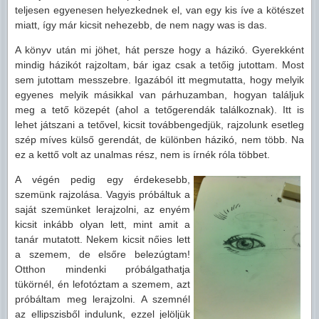
teljesen egyenesen helyezkednek el, van egy kis íve a kötészet
miatt, így már kicsit nehezebb, de nem nagy was is das.
A könyv után mi jöhet, hát persze hogy a házikó. Gyerekként
mindig házikót rajzoltam, bár igaz csak a tetőig jutottam. Most
sem jutottam messzebre. Igazából itt megmutatta, hogy melyik
egyenes melyik másikkal van párhuzamban, hogyan találjuk
meg a tető közepét (ahol a tetőgerendák találkoznak). Itt is
lehet játszani a tetővel, kicsit továbbengedjük, rajzolunk esetleg
szép míves külső gerendát, de különben házikó, nem több. Na
ez a kettő volt az unalmas rész, nem is írnék róla többet.
A végén pedig egy érdekesebb,
szemünk rajzolása. Vagyis próbáltuk a
saját szemünket lerajzolni, az enyém
kicsit inkább olyan lett, mint amit a
tanár mutatott. Nekem kicsit nőies lett
a szemem, de elsőre belezúgtam!
Otthon mindenki próbálgathatja
tükörnél, én lefotóztam a szemem, azt
próbáltam meg lerajzolni. A szemnél
az ellipszisből indulunk, ezzel jelöljük