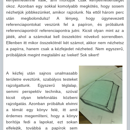
kényelmetlenné válik, ami mondjuk csak kényelmetlenséget
okoz. Azonban egy sokkal komolyabb megkötés, hogy sosem
nézhetjük jobbkezünket, amikor rajzolunk. Na ettől három perc
után megbolondulsz! A lényeg, hogy úgynevezett
referenciapontokat veszünk fel a papíron, és próbálunk
referenciapontról referenciapontra jutni. Kicsit olyan mint az a
játék, ahol a számokat kell összekötni növekvő sorrendben.
Ellenben itt mikor összekötnél két számot, akkor nem nézhetsz
a papírra, hanem csak a kézfejedet nézheted. Nem egyszerű,
próbáljátok megint megtalálni az íveket! Sok sikert!
A kézfej után sajnos unalmasabb
területre eveztünk, szabályos testeket
rajzolgattunk. Egyszerű téglalap,
semmi perspektív technika, szóval
kicsit olyan telefonálás közbeni
rajzolgatás. Azonban próbáltuk elvinni
a témát egy könyv felé, itt amit
érdemes megemlíteni, hogy a könyv
borítója fedi a lapokat, ezt sokan
elfelejtik, továbbá a papírok sem