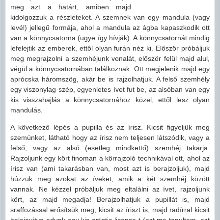
meg azt a határt, amiben majd
kidolgozzuk a részleteket. A szemnek van egy mandula (vagy
levél) jellegű formája, ahol a mandula az ágba kapaszkodik ott
van a könnycsatorna (ugye így hívják). A könnycsatornát mindig
lefelejtik az emberek, ettől olyan furán néz ki. Először próbáljuk
meg megrajzolni a szemhéjunk vonalát, először felül majd alul,
végül a könnycsatornában találkoznak. Ott megjelenik majd egy
aprócska háromszög, akár be is rajzolhatjuk. A felső szemhély
egy viszonylag szép, egyenletes ívet fut be, az alsóban van egy
kis visszahajlás a könnycsatornához közel, ettől lesz olyan
mandulás.
A következő lépés a pupilla és az írisz. Kicsit figyeljük meg
szemünket, látható hogy az írisz nem teljesen látszódik, vagy a
felső, vagy az alsó (esetleg mindkettő) szemhéj takarja.
Rajzoljunk egy kört finoman a körrajzoló technikával ott, ahol az
írisz van (ami takarásban van, most azt is berajzoljuk), majd
húzzuk meg azokat az íveket, amik a két szemhéj között
vannak. Ne kézzel próbáljuk meg eltalálni az ívet, rajzoljunk
kört, az majd megadja! Berajzolhatjuk a pupillát is, majd
sraffozással erősítsük meg, kicsit az íriszt is, majd radírral kicsit