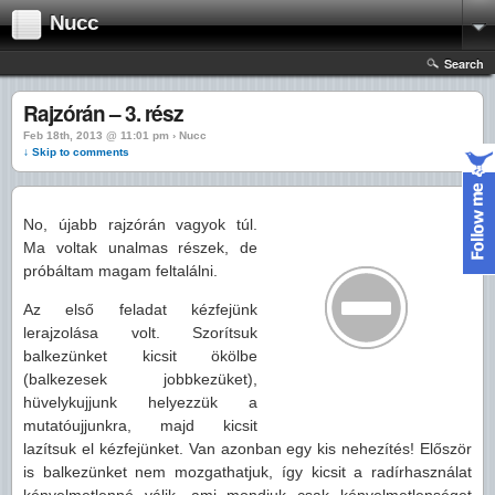
Nucc
Search
Rajzórán – 3. rész
Feb 18th, 2013 @ 11:01 pm › Nucc
↓ Skip to comments
No, újabb rajzórán vagyok túl.
Ma voltak unalmas részek, de
próbáltam magam feltalálni.
Az első feladat kézfejünk
lerajzolása volt. Szorítsuk
balkezünket kicsit ökölbe
(balkezesek jobbkezüket),
hüvelykujjunk helyezzük a
mutatóujjunkra, majd kicsit
lazítsuk el kézfejünket. Van azonban egy kis nehezítés! Először
is balkezünket nem mozgathatjuk, így kicsit a radírhasználat