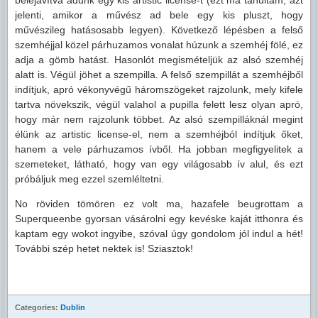
belejavítva adunk egy kis artistic license-t (ezt ma tanultam, azt
jelenti, amikor a művész ad bele egy kis pluszt, hogy
művészileg hatásosabb legyen). Következő lépésben a felső
szemhéjjal közel párhuzamos vonalat húzunk a szemhéj fölé, ez
adja a gömb hatást. Hasonlót megismételjük az alsó szemhéj
alatt is. Végül jöhet a szempilla. A felső szempillát a szemhéjből
indítjuk, apró vékonyvégű háromszögeket rajzolunk, mely kifele
tartva növekszik, végül valahol a pupilla felett lesz olyan apró,
hogy már nem rajzolunk többet. Az alsó szempilláknál megint
élünk az artistic license-el, nem a szemhéjból indítjuk őket,
hanem a vele párhuzamos ívből. Ha jobban megfigyelitek a
szemeteket, látható, hogy van egy világosabb ív alul, és ezt
próbáljuk meg ezzel szemléltetni.
No röviden tömören ez volt ma, hazafele beugrottam a
Superqueenbe gyorsan vásárolni egy kevéske kaját itthonra és
kaptam egy wokot ingyibe, szóval úgy gondolom jól indul a hét!
További szép hetet nektek is! Sziasztok!
Categories:
Dublin